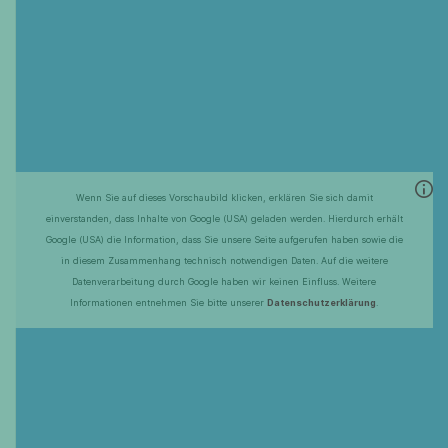
Wenn Sie auf dieses Vorschaubild klicken, erklären Sie sich damit
einverstanden, dass Inhalte von Google (USA) geladen werden. Hierdurch erhält
Google (USA) die Information, dass Sie unsere Seite aufgerufen haben sowie die
in diesem Zusammenhang technisch notwendigen Daten. Auf die weitere
Datenverarbeitung durch Google haben wir keinen Einfluss. Weitere
Informationen entnehmen Sie bitte unserer
Datenschutzerklärung
.
Die telent GmbH bietet maßgeschneiderte Lösungen und
Smart Services rund um Netze und Systeme für kritische
Infrastrukturen. Das Unternehmen unterstützt seine Kunden