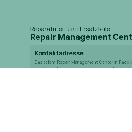
Reparaturen und Ersatzteile
Repair Management Cent
Kontaktadresse
Das telent Repair Management Center in Radebe
alle Reparaturvorgänge und Ersatzteilabrufe inkl
Belange dazu.
Bitte senden Sie die zu prüfenden oder zu repa
Baugruppen/Geräte an folgende Adresse:
telent GmbH
Repair Management Center
Robert-Bosch-Straße 10