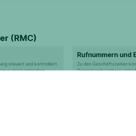
er (RMC)
Rufnummern und E
rg steuert und kontrolliert
Zu den Geschäftszeiten kön
usive der logistischen
Reparaturabwicklung unter 
rierenden
Telefon: +49 352
41666 82
Telefax: +49 7191
E-Mail:
repairmana