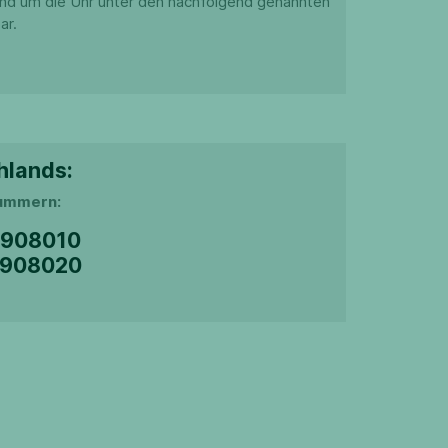
 rund um die Uhr unter den nachfolgend genannten
ar.
hlands:
nummern:
1 908010
1 908020