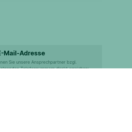
-Mail-Adresse
nen Sie unsere Ansprechpartner bzgl.
folgenden Telefonnummern direkt erreichen:
8 41666 80 oder +49 3528
 90011 4980
gement(at)telent.de