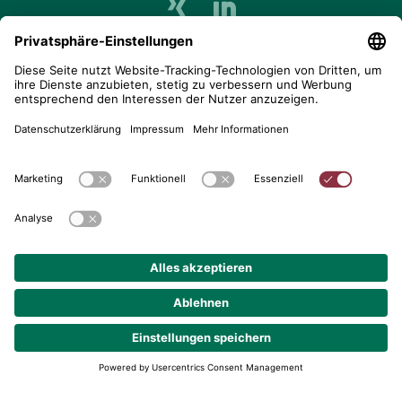
telent GmbH
Gerberstraße 34, 71522 Backnang
Postfach 1660, 71506 Backnang
+49 (0) 7191 900 - 0
+49 (0) 7191 900 - 2202
Kontakt aufnehmen
© 2026 telent GmbH. Alle Rechte vorbehalten.
Datenschutz
Impressum
AGB
Cookie-Einstellungen