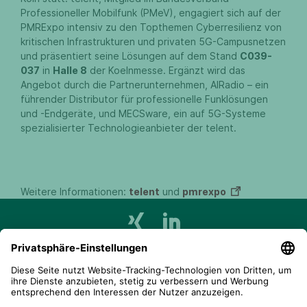
Professioneller Mobilfunk (PMeV), engagiert sich auf der
PMRExpo intensiv zu den Topthemen Cyberresilienz von
kritischen Infrastrukturen und privaten 5G-Campusnetzen
und präsentiert seine Lösungen auf dem Stand
C039-
037
in
Halle 8
der Koelnmesse. Ergänzt wird das
Angebot durch die Partnerunternehmen, AIRadio – ein
führender Distributor für professionelle Funklösungen
und -Endgeräte, und MECSware, ein auf 5G-Systeme
spezialisierter Technologieanbieter der telent.
Weitere Informationen:
telent
und
pmrexpo
telent GmbH
Gerberstraße 34, 71522 Backnang
Postfach 1660, 71506 Backnang