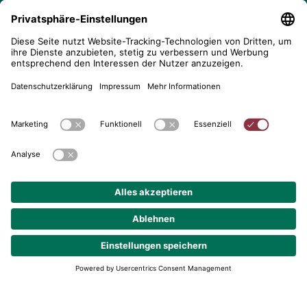
telent GmbH
Gerberstraße 34, 71522 Backnang
Postfach 1660, 71506 Backnang
+49 (0) 7191 900 - 0
+49 (0) 7191 900 - 2202
Kontakt aufnehmen
© 2026 telent GmbH. Alle Rechte vorbehalten.
Datenschutz
Impressum
AGB
Cookie-Einstellungen