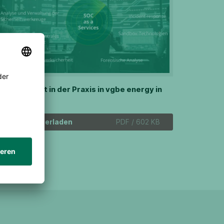
T-Sicherheit in der Praxis in vgbe energy in
5/2025
Herunterladen
PDF / 602 KB