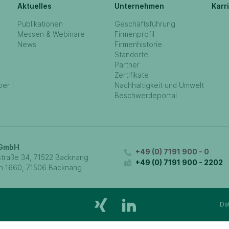
Aktuelles
Unternehmen
Karr
Publikationen
Geschäftsführung
Messen & Webinare
Firmenprofil
News
Firmenhistorie
Standorte
Partner
Zertifikate
ber |
Nachhaltigkeit und Umwelt
Beschwerdeportal
 GmbH
+49 (0) 7191 900 - 0
traße 34, 71522 Backnang
+49 (0) 7191 900 - 2202
h 1660, 71506 Backnang
Da