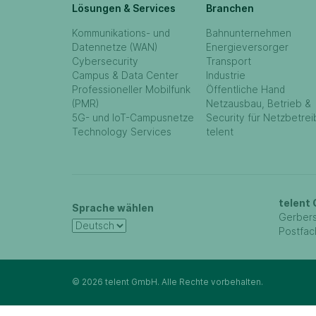
Lösungen & Services
Branchen
Kommunikations- und
Bahnunternehmen
Datennetze (WAN)
Energieversorger
Cybersecurity
Transport
Campus & Data Center
Industrie
Professioneller Mobilfunk
Öffentliche Hand
(PMR)
Netzausbau, Betrieb &
5G- und IoT-Campusnetze
Security für Netzbetrei
Technology Services
telent
telent
Sprache wählen
Gerbers
Postfac
© 2026 telent GmbH. Alle Rechte vorbehalten.