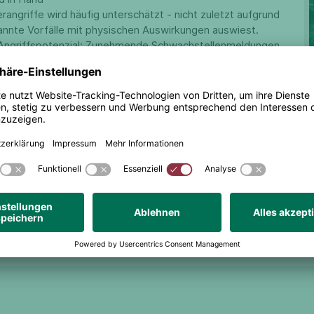
angriffe wird häufig unterschätzt - nicht zuletzt aufgrund
kannte Vorfälle mit physischen Auswirkungen auswiest.
s Angriffspotenzial: Zunehmende Schwachstellenmeldungen,
 OT und eine Zunahme staatlich gesteuerter
sende Gefahr für Kritische Infrastrukturen. Gleichzeitig
tbarkeit über Geräte, Kommunikationsmuster und
ysen belegen gravierende Sicherheitslücken - von
entifizierungsverfahren. Ein systemtisches
O
griffserkennungssystem (NIDS) mit Anomalieerkennung
0
ffe zu erkennen und gezielt gegenzusteuern. Ergänzt durch
ntion, Detektion und Reaktion effektiv verzahnen. Um der
t eine strategisch integrierte OT-Sicherheitsarchitektur
fach, umfassend und rechtskonform umzusetzen.