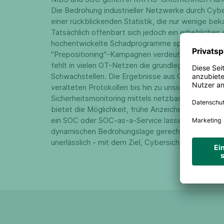
Die Bedrohung industrieller Netzwerke durch Cyber
einer rückblickenden Statistik, die nur wenige be
Tatsächlich offenbart sich jedoch ein erhebliche
hochentwickelte Schadprogramme speziell für die
"Prepositioning"-Kampagnen verdeutlichen die wach
fehlt in vielen OT-Netzen die grundlegende Sich
Schwachstellen. Die Ergebnisse aus OT-Risikoanal
veralteten Protokollen bis hin zu unsicheren Auth
Sicherheitsmonitoring mittels netzbasiertem An
bietet die Möglichkeit, frühe Anzeichen für Angri
ein SOC oder SOC-as-a-Service lassen sich Präve
dynamischen Bedrohungslage gerecht zu werden, is
unerlässlich - mit dem Ziel, Cybersicherheit ein