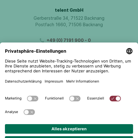
telent GmbH
Gerberstraße 34, 71522 Backnang
Postfach 1660, 71506 Backnang
+49 (0) 7191 900 - 0
+49 (0) 7191 900 - 2202
Kontakt aufnehmen
© 2026 telent GmbH. Alle Rechte vorbehalten.
Datenschutz
Impressum
AGB
Cookie-Einstellungen