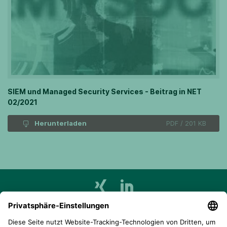
SIEM und Managed Security Services - Beitrag in NET
02/2021
Herunterladen
PDF / 201 KB
telent GmbH