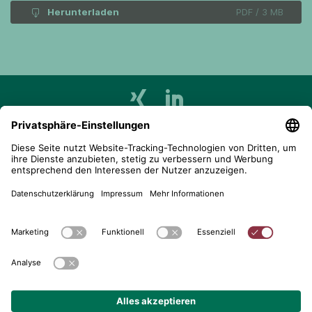
Herunterladen
PDF / 3 MB
telent GmbH
Gerberstraße 34, 71522 Backnang
Postfach 1660, 71506 Backnang
+49 (0) 7191 900 - 0
+49 (0) 7191 900 - 2202
Kontakt aufnehmen