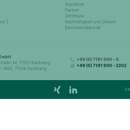
Standorte
Partner
Zertifikate
ber |
Nachhaltigkeit und Umwelt
Beschwerdeportal
 GmbH
+49 (0) 7191 900 - 0
traße 34, 71522 Backnang
+49 (0) 7191 900 - 2202
h 1660, 71506 Backnang
Da