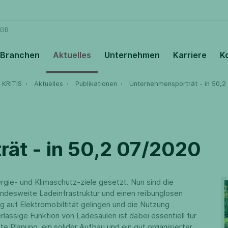
GB
Branchen
Aktuelles
Unternehmen
Karriere
K
 KRITIS
Aktuelles
Publikationen
Unternehmensporträt - in 50,2
ät - in 50,2 07/2020
rgie- und Klimaschutz-ziele gesetzt. Nun sind die
undesweite Ladeinfrastruktur und einen reibunglosen
ng auf Elektromobiltität gelingen und die Nutzung
lässige Funktion von Ladesäulen ist dabei essentiell für
e Planung, ein solider Aufbau und ein gut organisierter