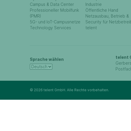
Campus & Data Center
Industrie
Professioneller Mobilfunk
Öffentliche Hand
(PMR)
Netzausbau, Betrieb &
5G- und IoT-Campusnetze
Security für Netzbetrei
Technology Services
telent
telent
Sprache wählen
Gerbers
Postfac
© 2026 telent GmbH. Alle Rechte vorbehalten.