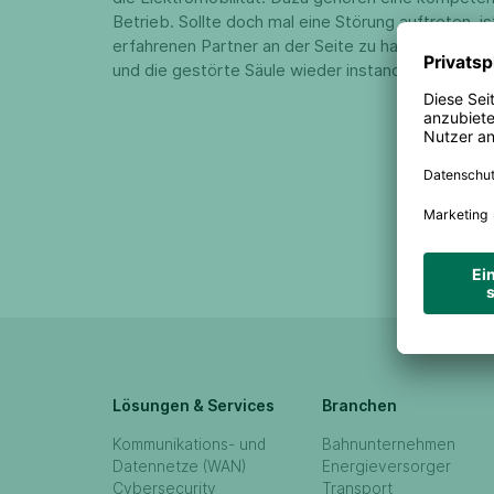
Betrieb. Sollte doch mal eine Störung auftreten, i
erfahrenen Partner an der Seite zu haben, der in
und die gestörte Säule wieder instand setzt.....
Lösungen & Services
Branchen
Kommunikations- und
Bahnunternehmen
Datennetze (WAN)
Energieversorger
Cybersecurity
Transport