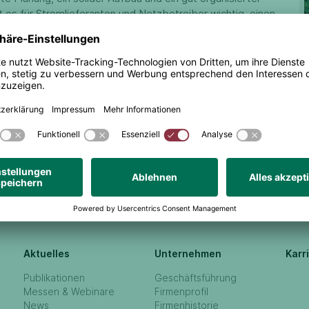
st es für Stromlieferanten und Netzbetreiber wichtig, einen
nerhalb eines festgesetzten Zeitrahmens re-gieren kann
U
Aktuelles
Unternehmen
Karr
Publikationen
Geschäftsführung
Messen & Webinare
Firmenprofil
News
Firmenhistorie