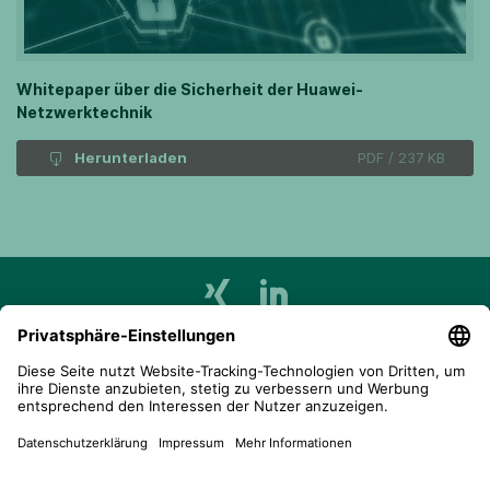
Whitepaper über die Sicherheit der Huawei-
Netzwerktechnik
Herunterladen
PDF / 237 KB
telent GmbH
Gerberstraße 34, 71522 Backnang
Postfach 1660, 71506 Backnang
+49 (0) 7191 900 - 0