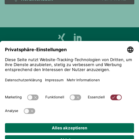
telent GmbH
Gerberstraße 34, 71522 Backnang
Postfach 1660, 71506 Backnang
+49 (0) 7191 900 - 0
+49 (0) 7191 900 - 2202
Kontakt aufnehmen