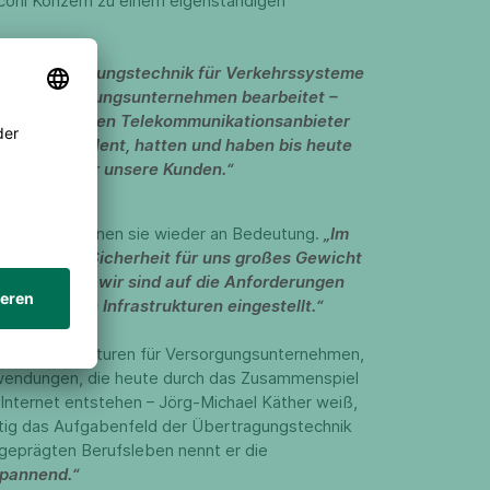
oni Konzern zu einem eigenständigen
ie Übertragungstechnik für Verkehrssysteme
en für Versorgungsunternehmen bearbeitet –
für einen großen Telekommunikationsanbieter
. Wir, die telent, hatten und haben bis heute
ösungen für unsere Kunden.“
sierung, gewinnen sie wieder an Bedeutung.
„Im
t das Thema Sicherheit für uns großes Gewicht
el zu bieten, wir sind auf die Anforderungen
 kritischen Infrastrukturen eingestellt.“
e, Infrastrukturen für Versorgungsunternehmen,
wendungen, die heute durch das Zusammenspiel
Internet entstehen – Jörg-Michael Käther weiß,
ltig das Aufgabenfeld der Übertragungstechnik
 geprägten Berufsleben nennt er die
spannend.“