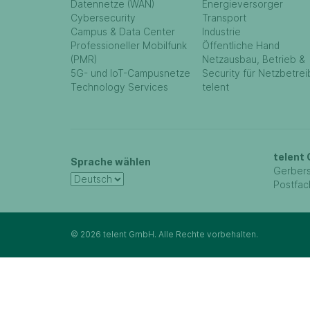
Datennetze (WAN)
Energieversorger
Cybersecurity
Transport
Campus & Data Center
Industrie
Professioneller Mobilfunk
Öffentliche Hand
(PMR)
Netzausbau, Betrieb &
5G- und IoT-Campusnetze
Security für Netzbetrei
Technology Services
telent
telent
Sprache wählen
Gerbers
Postfac
© 2026 telent GmbH. Alle Rechte vorbehalten.