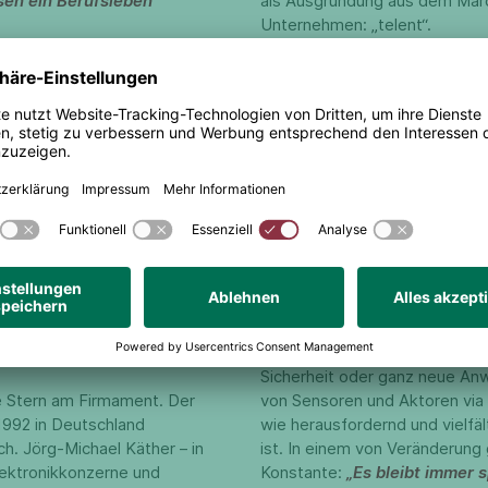
sen ein Berufsleben
als Ausgründung aus dem Marc
Unternehmen: „telent“.
n sich Berufe und
chael Käther, Standortleiter
„Wir haben damals Themen w
ahn mit dem Studium der
und kritische Infrastruktur
rt in Warnemünde / Wustrow.
Bereiche, die zu jener Zeit 
Beginn für die Elektrotechnik,
nicht so interessant schienen
chnik an Bord.
„Technisch
Antworten und passgenaue L
n auf dem Schiff ganz auf
türlich eine
Jetzt, im Rahmen der Digitali
ch seinen Beruf als
Zuge der Digitalisierung ha
te die Morsetelegrafie per Funk
bekommen. telent hat hier vi
n Hamburg als
unserer Kunden im Bereich der
n – ihn faszinierte die hohe
Ob Mobilfunk, Verkehrssystem
Sicherheit oder ganz neue An
e Stern am Firmament. Der
von Sensoren und Aktoren via 
1992 in Deutschland
wie herausfordernd und vielfä
ch. Jörg-Michael Käther – in
ist. In einem von Veränderung
Elektronikkonzerne und
Konstante:
„Es bleibt immer 