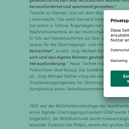
gesellschaftlichen und technischen Wandel las
herausfordernd und spannend gestalten.“
Technik ist Wandel. Und mit dem Wandel veränder
Lebensläufe. Das weiß niemand besser als Jörg-Mi
bei telent in Teltow. Angefangen hat seine Laufb
Nachrichtentechnik an der Hochschule für Seefah
Er fuhr auf Handelsschiffen zur See, zuständig zu 
später für die Übertragungs- und Hochfrequenzte
betrachtet“
, erzählt Jörg-Michael Käther
,
„war ma
sich und das eigene Können gestellt. Das war na
Herausforderung.“
Neue Technik machte schließli
Funkoffizier überflüssig: Die Satellitentechnik lös
ab. Jörg-Michael Käther stieg bei der Hochbahn i
Projektierungsingenieur für Übertragungstechnik ei
Komplexität eines Verkehrsunternehmens.
1992 war die Mobilfunktechnologie der leuchtend
erste digitale Übertragungsstandard GSM wurde 
eingeführt, die Mobiltelefonie damit massentaugli
leitender Funktion bei Philips, einem der großen 