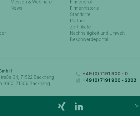
Messen & Webinare
Firmenprofil
News
Firmenhistorie
Standorte
Partner
Zertifikate
ber |
Nachhaltigkeit und Umwelt
Beschwerdeportal
 GmbH
+49 (0) 7191 900 - 0
traße 34, 71522 Backnang
+49 (0) 7191 900 - 2202
h 1660, 71506 Backnang
Da