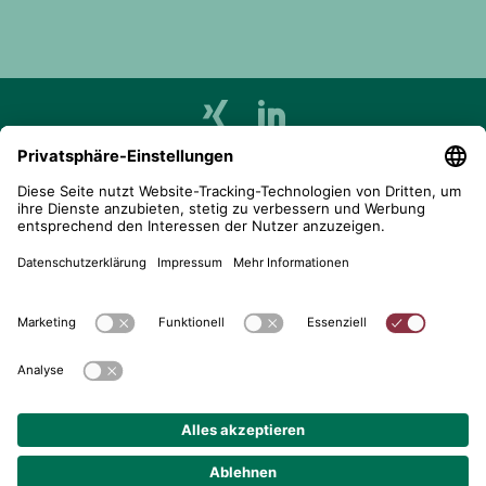
telent GmbH
Gerberstraße 34, 71522 Backnang
Postfach 1660, 71506 Backnang
+49 (0) 7191 900 - 0
+49 (0) 7191 900 - 2202
Kontakt aufnehmen