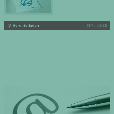
Herunterladen
PDF
/
138 KB