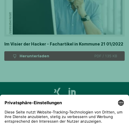
Im Visier der Hacker - Fachartikel in Kommune 21 01/2022
Herunterladen
PDF / 135 KB
telent GmbH
Gerberstraße 34, 71522 Backnang
Postfach 1660, 71506 Backnang