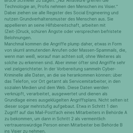
Bruce Schneier zu sagen: „Nur Amateure greifen die
Technologie an, Profis nehmen den Menschen ins Visier.“
Dabei ziehen sie alle Register des Social Engineering und
nutzen Grundverhaltensmuster des Menschen aus. Sie
appellieren an seine Hilfsbereitschaft, arbeiten mit
(Zeit-)Druck, schüren Ängste oder versprechen befristete
Belohnungen.
Manchmal kommen die Angriffe plump daher, etwas in Form
von skurril anmutenden Anrufen oder Massen-Spammails, die,
wenn man weiß, worauf man achten soll, ohne Weiteres als
solche zu erkennen sind. Aber immer öfter sind Angriffe sehr
viel zielgerichteter. In der Vorbereitung sammeln Cyber-
Kriminelle alle Daten, an die sie herankommen können: über
das Telefon, vor Ort getarnt als Servicemitarbeiter, in den
sozialen Medien und dem Web. Diese Daten werden
verknüpft, verarbeitet, ausgewertet und dienen als
Grundlage eines ausgeklügelten Angriffsplans. Nicht selten ist
dieser sogar mehrstufig aufgebaut. Etwa in Schritt 1 den
Zugriff auf das Mail-Postfach eines Mitarbeiters in Behörde A
zu bekommen, um dann in Schritt 2 als vermeintlich
vertrauenswürdige Person einen Mitarbeiter bei Behörde B
ins Visier zu nehmen.