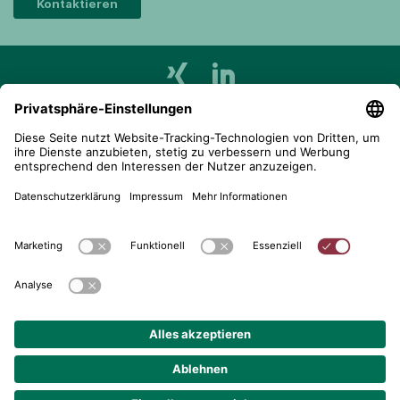
Kontaktieren
telent GmbH
Gerberstraße 34, 71522 Backnang
Postfach 1660, 71506 Backnang
+49 (0) 7191 900 - 0
+49 (0) 7191 900 - 2202
Kontakt aufnehmen
© 2026 telent GmbH. Alle Rechte vorbehalten.