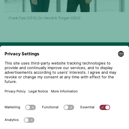
Frank Fais (CFO), Dr. Hendrik Tröger (CEO)
telent GmbH
Gerberstraße 34, 71522 Backnang
Postfach 1660, 71506 Backnang
+49 (0) 7191 900 - 0
+49 (0) 7191 900 - 2202
Get in contact