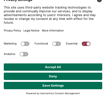
telent GmbH
Gerberstraße 34, 71522 Backnang
Postfach 1660, 71506 Backnang
+49 (0) 7191 900 - 0
+49 (0) 7191 900 - 2202
Get in contact
© 2026 telent GmbH. Alle Rechte vorbehalten.
Data Protection
About
GTC
Cookie Settings