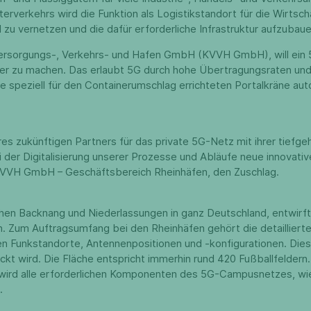
rverkehrs wird die Funktion als Logistikstandort für die Wirts
l zu vernetzen und die dafür erforderliche Infrastruktur aufzubaue
r Versorgungs-, Verkehrs- und Hafen GmbH (KVVH GmbH), will e
sser zu machen. Das erlaubt 5G durch hohe Übertragungsraten un
e speziell für den Containerumschlag errichteten Portalkräne aut
es zukünftigen Partners für das private 5G-Netz mit ihrer tief
 der Digitalisierung unserer Prozesse und Abläufe neue innovat
r KVVH GmbH – Geschäftsbereich Rheinhäfen, den Zuschlag.
hen Backnang und Niederlassungen in ganz Deutschland, entwirft 
. Zum Auftragsumfang bei den Rheinhäfen gehört die detailliert
alen Funkstandorte, Antennenpositionen und -konfigurationen. Di
ckt wird. Die Fläche entspricht immerhin rund 420 Fußballfelder
rd alle erforderlichen Komponenten des 5G-Campusnetzes, wie An
n.