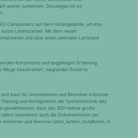
chaft weiter zunehmen. Deswegen ist es
n.
in 5G-Campusnetz auf dem Hafengelände, um ihre
d kurze Latenzzeiten. Mit dem neuen
omatisieren und über einen zentralen Leitstand
gehenden Kompetenz und langjährigen Erfahrung
ive Wege beschreiten“, begründet Roberto
und baut für Unternehmen und Betreiber kritischer
e Planung und Konfiguration der Systemtechnik des
ese gewährleisten, dass das 300 Hektar große
n. telent übernimmt auch die Dokumentation der
tennen und Remote-Units, liefern, installieren, in