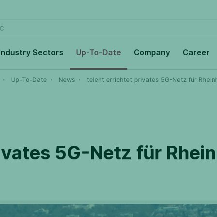
C
Industry Sectors
Up-To-Date
Company
Career
Up-To-Date
News
telent errichtet privates 5G-Netz für Rhei
rivates 5G-Netz für Rhei