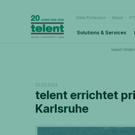
Data Protection
About
GT
Solutions & Services
telent GmbH
20.03.2024
telent errichtet p
Karlsruhe