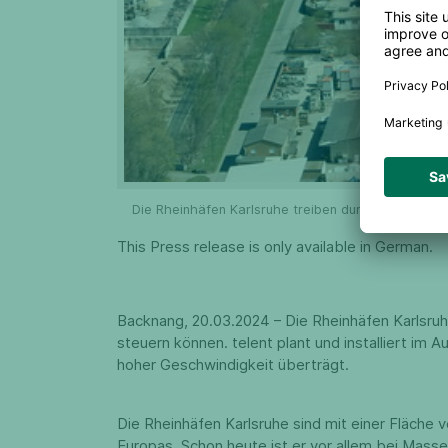
Die Rheinhäfen Karlsruhe treiben durch den Aufbau
This Press release is only available in German.
Backnang, 20.03.2024 – Die Rheinhäfen Karlsruhe
steuern können. telent plant und installiert i
hoher Geschwindigkeit überträgt.
Die Rheinhäfen Karlsruhe sind mit einer Fläch
Europas. Schon heute ist er vor allem bei Masse