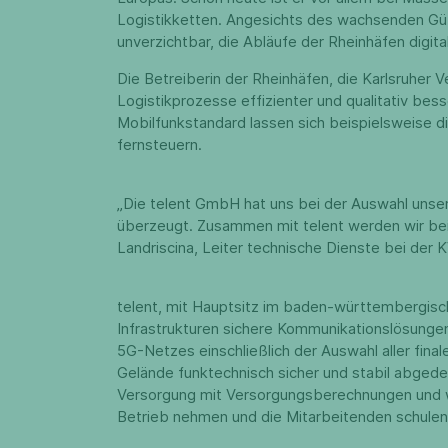
Logistikketten. Angesichts des wachsenden Güte
unverzichtbar, die Abläufe der Rheinhäfen digita
Die Betreiberin der Rheinhäfen, die Karlsruhe
Logistikprozesse effizienter und qualitativ be
Mobilfunkstandard lassen sich beispielsweise di
fernsteuern.
„Die telent GmbH hat uns bei der Auswahl unser
überzeugt. Zusammen mit telent werden wir bei
Landriscina, Leiter technische Dienste bei de
telent, mit Hauptsitz im baden-württembergisc
Infrastrukturen sichere Kommunikationslösungen
5G-Netzes einschließlich der Auswahl aller fin
Gelände funktechnisch sicher und stabil abgede
Versorgung mit Versorgungsberechnungen und wi
Betrieb nehmen und die Mitarbeitenden schule