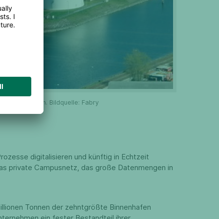
abläufe voran. Bildquelle: Fabry
zesse digitalisieren und künftig in Echtzeit
H das private Campusnetz, das große Datenmengen in
illionen Tonnen der zehntgrößte Binnenhafen
nternehmen ein fester Bestandteil ihrer