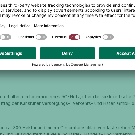
 eines hochmodernen 5G-Campusnetzes die Digitalisierung ihrer Logistik
 erhalten ein hochmodernes 5G-Netz, über das sie logistische Pro
m Auftrag der Karlsruher Versorgungs-, Verkehrs- und Hafen Gmb
e von ca. 300 Hektar und einem Gesamtumschlag von fast sieben M
n- und Flüssiggütern für viele Industrie-, Handels- und Verkehrsu